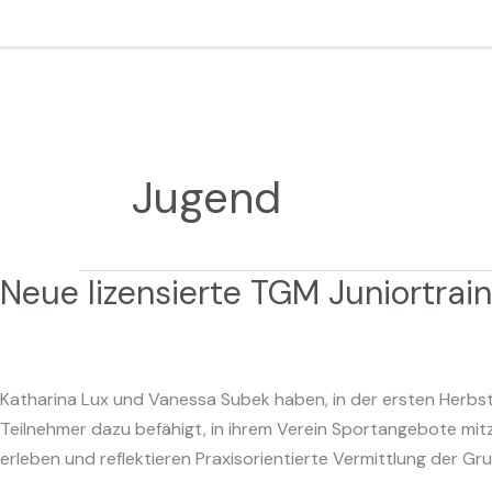
Zum
Inhalt
springen
Jugend
Neue lizensierte TGM Juniortrain
Neue
lizensierte
TGM
Juniortrainer
Katharina Lux und Vanessa Subek haben, in der ersten Herbst
Teilnehmer dazu befähigt, in ihrem Verein Sportangebote mitz
erleben und reflektieren Praxisorientierte Vermittlung der Gr