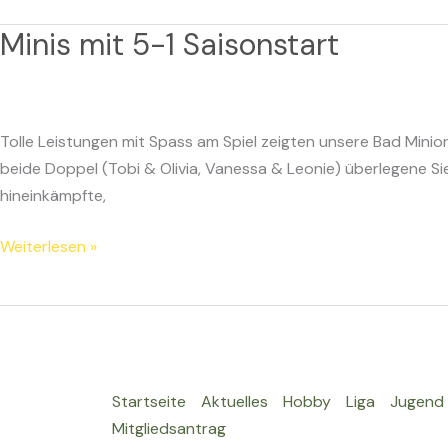
Minis mit 5-1 Saisonstart
Minis
mit
5-
1
Tolle Leistungen mit Spass am Spiel zeigten unsere Bad Mini
Saisonstart
beide Doppel (Tobi & Olivia, Vanessa & Leonie) überlegene Si
hineinkämpfte,
Weiterlesen »
Startseite
Aktuelles
Hobby
Liga
Jugend
Mitgliedsantrag