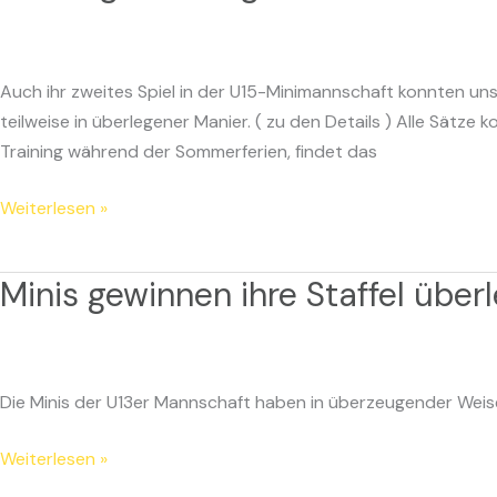
Sieg
der
Bad-
Auch ihr zweites Spiel in der U15-Minimannschaft konnten unse
Minions
teilweise in überlegener Manier. ( zu den Details ) Alle Sä
Training während der Sommerferien, findet das
Weiterlesen »
Minis gewinnen ihre Staffel über
Minis
gewinnen
ihre
Staffel
Die Minis der U13er Mannschaft haben in überzeugender Weise
überlegen
Weiterlesen »