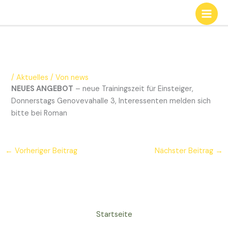
Zum
Inhalt
springen
/
Aktuelles
/ Von
news
NEUES ANGEBOT
– neue Trainingszeit für Einsteiger,
Donnerstags Genovevahalle 3, Interessenten melden sich
bitte bei Roman
←
Vorheriger Beitrag
Nächster Beitrag
→
Startseite