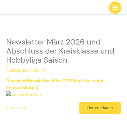
Zum
Inhalt
springen
Newsletter März 2026 und
Abschluss der Kreisklasse und
Hobbyliga Saison
/
Aktuelles
/ Von
FM
Download Newsletter März 2026 (auf das runde
Symbol klicken):
Herunterladen
NL 2026-03