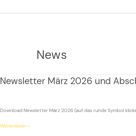
Zum
Inhalt
springen
News
Newsletter März 2026 und Absch
Newsletter
März
2026
und
Download Newsletter März 2026 (auf das runde Symbol klicke
Abschluss
der
Weiterlesen »
Kreisklasse