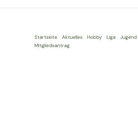
und
Hobbyliga
Saison
Startseite
Aktuelles
Hobby
Liga
Jugend
Mitgliedsantrag